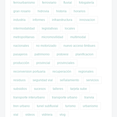
ferrourbanismo
ferroviario
fluvial
fotogalería
gran rosario
hidrovia
historia
horarios
industria
informes
infraestructura
innovacion
intermodalidad
legislativas
locales
metropolitanas
micromovilidad
multimodal
nacionales
no motorizado
nuevo acceso timbues
pasajeros
patrimonio
pistoiesi
planificacion
producción
provincial
provinciales
reconversion portuaria
recuperación
regionales
residuos
seguridad vial
señalamiento
servicios
subsidios
sucesos
talleres
tarjeta sube
transporte interurbano
transporte urbano
tranvia
tren urbano
tunel subfluvial
turismo
urbanismo
vial
videos
vidriera
vlog