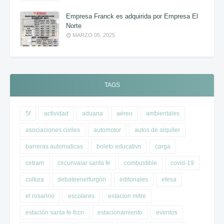
Empresa Franck es adquirida por Empresa El
Norte
MARZO 05, 2025
TAGS
5f
actividad
aduana
aéreo
ambientales
asociaciones civiles
automotor
autos de alquiler
barreras automaticas
boleto educativo
carga
cetram
circunvalar santa fe
combustible
covid-19
cultura
debateenelfurgón
editoriales
efesa
el rosarino
escolares
estacion mitre
estación santa fe fccn
estacionamiento
eventos