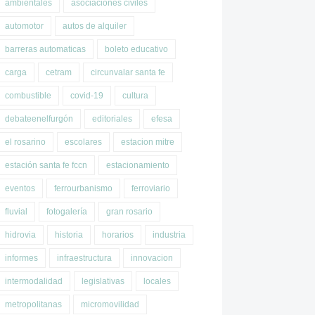
ambientales
asociaciones civiles
automotor
autos de alquiler
barreras automaticas
boleto educativo
carga
cetram
circunvalar santa fe
combustible
covid-19
cultura
debateenelfurgón
editoriales
efesa
el rosarino
escolares
estacion mitre
estación santa fe fccn
estacionamiento
eventos
ferrourbanismo
ferroviario
fluvial
fotogalería
gran rosario
hidrovia
historia
horarios
industria
informes
infraestructura
innovacion
intermodalidad
legislativas
locales
metropolitanas
micromovilidad