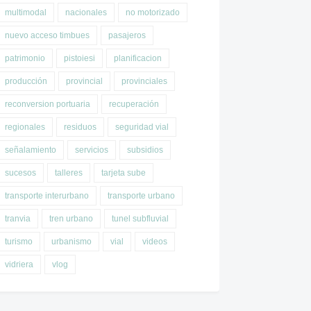
multimodal
nacionales
no motorizado
nuevo acceso timbues
pasajeros
patrimonio
pistoiesi
planificacion
producción
provincial
provinciales
reconversion portuaria
recuperación
regionales
residuos
seguridad vial
señalamiento
servicios
subsidios
sucesos
talleres
tarjeta sube
transporte interurbano
transporte urbano
tranvia
tren urbano
tunel subfluvial
turismo
urbanismo
vial
videos
vidriera
vlog