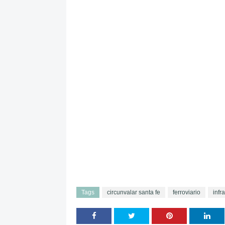
Tags
circunvalar santa fe
ferroviario
infr