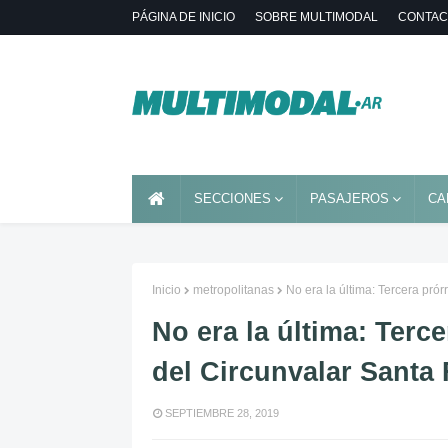
PÁGINA DE INICIO
SOBRE MULTIMODAL
CONTAC
SECCIONES
PASAJEROS
CA
Inicio
metropolitanas
No era la última: Tercera prór
No era la última: Terce
del Circunvalar Santa 
SEPTIEMBRE 28, 2019