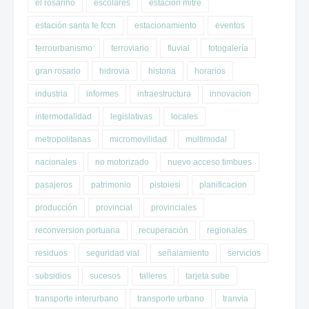
el rosarino
escolares
estacion mitre
estación santa fe fccn
estacionamiento
eventos
ferrourbanismo
ferroviario
fluvial
fotogalería
gran rosario
hidrovia
historia
horarios
industria
informes
infraestructura
innovacion
intermodalidad
legislativas
locales
metropolitanas
micromovilidad
multimodal
nacionales
no motorizado
nuevo acceso timbues
pasajeros
patrimonio
pistoiesi
planificacion
producción
provincial
provinciales
reconversion portuaria
recuperación
regionales
residuos
seguridad vial
señalamiento
servicios
subsidios
sucesos
talleres
tarjeta sube
transporte interurbano
transporte urbano
tranvia