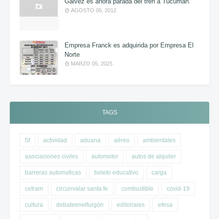
Gálvez es ahora parada del tren a Tucumán.
AGOSTO 06, 2012
Empresa Franck es adquirida por Empresa El
Norte
MARZO 05, 2025
TAGS
5f
actividad
aduana
aéreo
ambientales
asociaciones civiles
automotor
autos de alquiler
barreras automaticas
boleto educativo
carga
cetram
circunvalar santa fe
combustible
covid-19
cultura
debateenelfurgón
editoriales
efesa