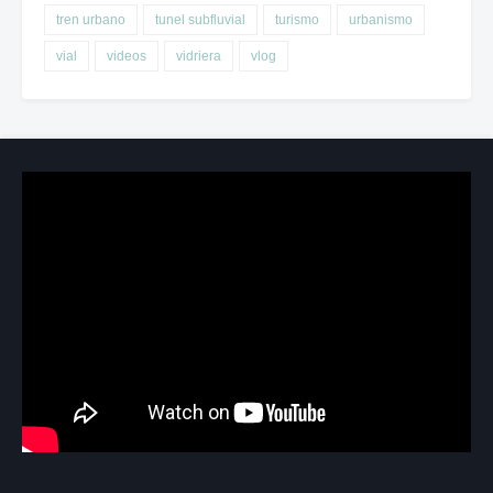
tren urbano
tunel subfluvial
turismo
urbanismo
vial
videos
vidriera
vlog