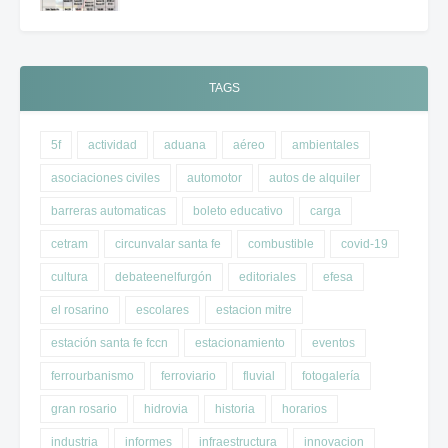
TAGS
5f
actividad
aduana
aéreo
ambientales
asociaciones civiles
automotor
autos de alquiler
barreras automaticas
boleto educativo
carga
cetram
circunvalar santa fe
combustible
covid-19
cultura
debateenelfurgón
editoriales
efesa
el rosarino
escolares
estacion mitre
estación santa fe fccn
estacionamiento
eventos
ferrourbanismo
ferroviario
fluvial
fotogalería
gran rosario
hidrovia
historia
horarios
industria
informes
infraestructura
innovacion