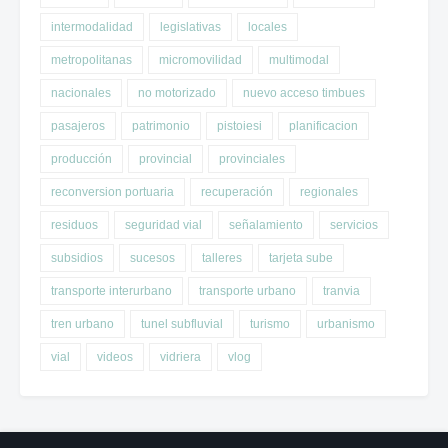
intermodalidad
legislativas
locales
metropolitanas
micromovilidad
multimodal
nacionales
no motorizado
nuevo acceso timbues
pasajeros
patrimonio
pistoiesi
planificacion
producción
provincial
provinciales
reconversion portuaria
recuperación
regionales
residuos
seguridad vial
señalamiento
servicios
subsidios
sucesos
talleres
tarjeta sube
transporte interurbano
transporte urbano
tranvia
tren urbano
tunel subfluvial
turismo
urbanismo
vial
videos
vidriera
vlog