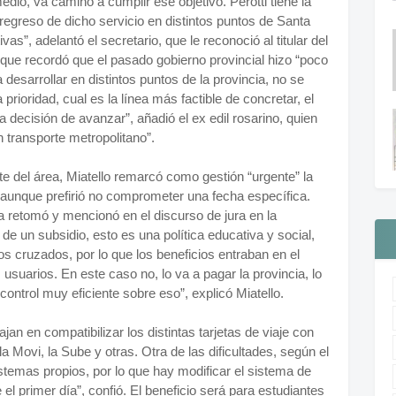
edio, va camino a cumplir ese objetivo. Perotti tiene la
regreso de dicho servicio en distintos puntos de Santa
s”, adelantó el secretario, que le reconoció al titular del
unque recordó que el pasado gobierno provincial hizo “poco
esarrollar en distintos puntos de la provincia, no se
prioridad, cual es la línea más factible de concretar, el
a decisión de avanzar”, añadió el ex edil rosarino, quien
n transporte metropolitano”.
e del área, Miatello remarcó como gestión “urgente” la
, aunque prefirió no comprometer una fecha específica.
 retomó y mencionó en el discurso de jura en la
e un subsidio, esto es una política educativa y social,
os cruzados, por lo que los beneficios entraban en el
 usuarios. En este caso no, lo va a pagar la provincia, lo
ontrol muy eficiente sobre eso”, explicó Miatello.
jan en compatibilizar los distintas tarjetas de viaje con
a Movi, la Sube y otras. Otra de las dificultades, según el
stemas propios, por lo que hay modificar el sistema de
el primer día”, confió. El beneficio será para estudiantes