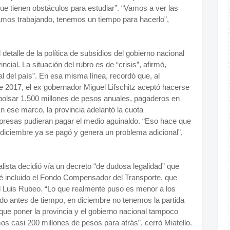
que tienen obstáculos para estudiar”. “Vamos a ver las
amos trabajando, tenemos un tiempo para hacerlo”,
l detalle de la política de subsidios del gobierno nacional
cial. La situación del rubro es de “crisis”, afirmó,
l del país”. En esa misma línea, recordó que, al
 de 2017, el ex gobernador Miguel Lifschitz aceptó hacerse
mbolsar 1.500 millones de pesos anuales, pagaderos en
n ese marco, la provincia adelantó la cuota
presas pudieran pagar el medio aguinaldo. “Eso hace que
 diciembre ya se pagó y genera un problema adicional”,
alista decidió vía un decreto “de dudosa legalidad” que
té incluido el Fondo Compensador del Transporte, que
l Luis Rubeo. “Lo que realmente puso es menor a los
todo antes de tiempo, en diciembre no tenemos la partida
ue poner la provincia y el gobierno nacional tampoco
mos casi 200 millones de pesos para atrás”, cerró Miatello.