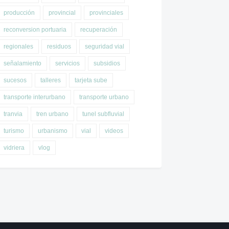
producción
provincial
provinciales
reconversion portuaria
recuperación
regionales
residuos
seguridad vial
señalamiento
servicios
subsidios
sucesos
talleres
tarjeta sube
transporte interurbano
transporte urbano
tranvia
tren urbano
tunel subfluvial
turismo
urbanismo
vial
videos
vidriera
vlog