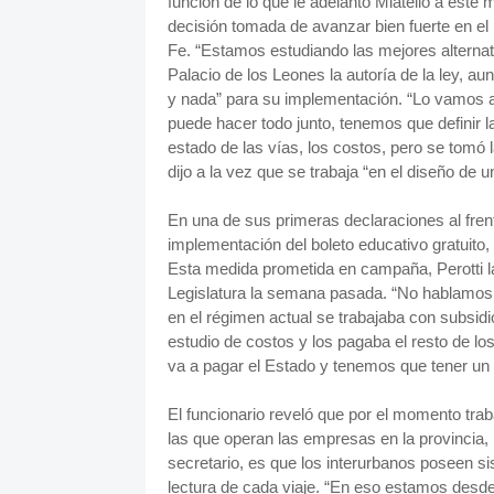
función de lo que le adelantó Miatello a este m
decisión tomada de avanzar bien fuerte en el 
Fe. “Estamos estudiando las mejores alternativa
Palacio de los Leones la autoría de la ley, a
y nada” para su implementación. “Lo vamos a d
puede hacer todo junto, tenemos que definir la 
estado de las vías, los costos, pero se tomó l
dijo a la vez que se trabaja “en el diseño de u
En una de sus primeras declaraciones al frent
implementación del boleto educativo gratuito
Esta medida prometida en campaña, Perotti la
Legislatura la semana pasada. “No hablamos d
en el régimen actual se trabajaba con subsidi
estudio de costos y los pagaba el resto de los
va a pagar el Estado y tenemos que tener un c
El funcionario reveló que por el momento traba
las que operan las empresas en la provincia, l
secretario, es que los interurbanos poseen si
lectura de cada viaje. “En eso estamos desde 