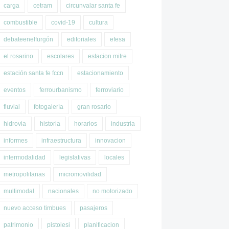
carga
cetram
circunvalar santa fe
combustible
covid-19
cultura
debateenelfurgón
editoriales
efesa
el rosarino
escolares
estacion mitre
estación santa fe fccn
estacionamiento
eventos
ferrourbanismo
ferroviario
fluvial
fotogalería
gran rosario
hidrovia
historia
horarios
industria
informes
infraestructura
innovacion
intermodalidad
legislativas
locales
metropolitanas
micromovilidad
multimodal
nacionales
no motorizado
nuevo acceso timbues
pasajeros
patrimonio
pistoiesi
planificacion