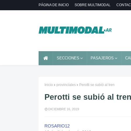
PÁGINA DE INICIO
SOBRE MULTIMODAL
CONTAC
SECCIONES
PASAJEROS
CA
Inicio
provinciales
Perotti se subió al tren
Perotti se subió al tre
DICIEMBRE 16, 2019
ROSARIO12