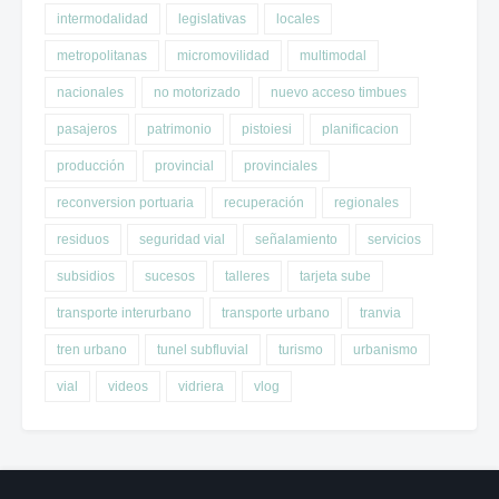
intermodalidad
legislativas
locales
metropolitanas
micromovilidad
multimodal
nacionales
no motorizado
nuevo acceso timbues
pasajeros
patrimonio
pistoiesi
planificacion
producción
provincial
provinciales
reconversion portuaria
recuperación
regionales
residuos
seguridad vial
señalamiento
servicios
subsidios
sucesos
talleres
tarjeta sube
transporte interurbano
transporte urbano
tranvia
tren urbano
tunel subfluvial
turismo
urbanismo
vial
videos
vidriera
vlog