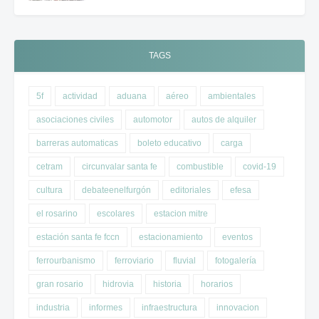
TAGS
5f
actividad
aduana
aéreo
ambientales
asociaciones civiles
automotor
autos de alquiler
barreras automaticas
boleto educativo
carga
cetram
circunvalar santa fe
combustible
covid-19
cultura
debateenelfurgón
editoriales
efesa
el rosarino
escolares
estacion mitre
estación santa fe fccn
estacionamiento
eventos
ferrourbanismo
ferroviario
fluvial
fotogalería
gran rosario
hidrovia
historia
horarios
industria
informes
infraestructura
innovacion