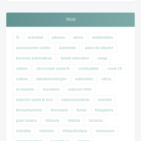
TAGS
5f
actividad
aduana
aéreo
ambientales
asociaciones civiles
automotor
autos de alquiler
barreras automaticas
boleto educativo
carga
cetram
circunvalar santa fe
combustible
covid-19
cultura
debateenelfurgón
editoriales
efesa
el rosarino
escolares
estacion mitre
estación santa fe fccn
estacionamiento
eventos
ferrourbanismo
ferroviario
fluvial
fotogalería
gran rosario
hidrovia
historia
horarios
industria
informes
infraestructura
innovacion