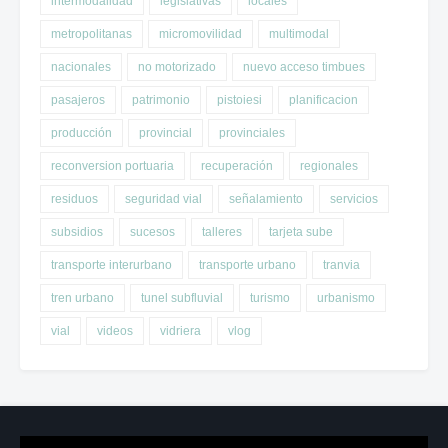
intermodalidad
legislativas
locales
metropolitanas
micromovilidad
multimodal
nacionales
no motorizado
nuevo acceso timbues
pasajeros
patrimonio
pistoiesi
planificacion
producción
provincial
provinciales
reconversion portuaria
recuperación
regionales
residuos
seguridad vial
señalamiento
servicios
subsidios
sucesos
talleres
tarjeta sube
transporte interurbano
transporte urbano
tranvia
tren urbano
tunel subfluvial
turismo
urbanismo
vial
videos
vidriera
vlog