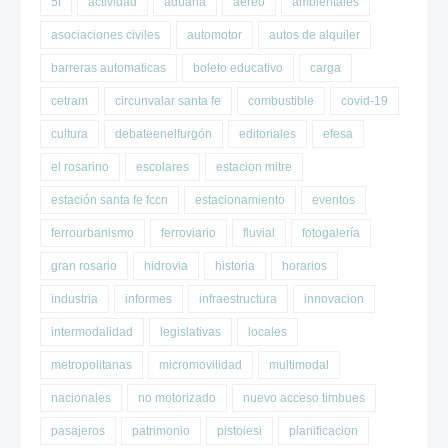
5f
actividad
aduana
aéreo
ambientales
asociaciones civiles
automotor
autos de alquiler
barreras automaticas
boleto educativo
carga
cetram
circunvalar santa fe
combustible
covid-19
cultura
debateenelfurgón
editoriales
efesa
el rosarino
escolares
estacion mitre
estación santa fe fccn
estacionamiento
eventos
ferrourbanismo
ferroviario
fluvial
fotogalería
gran rosario
hidrovia
historia
horarios
industria
informes
infraestructura
innovacion
intermodalidad
legislativas
locales
metropolitanas
micromovilidad
multimodal
nacionales
no motorizado
nuevo acceso timbues
pasajeros
patrimonio
pistoiesi
planificacion