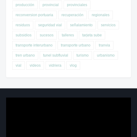
producción
provincial
provinciales
reconversion portuaria
recuperación
regionales
residuos
seguridad vial
señalamiento
servicios
subsidios
sucesos
talleres
tarjeta sube
transporte interurbano
transporte urbano
tranvia
tren urbano
tunel subfluvial
turismo
urbanismo
vial
videos
vidriera
vlog