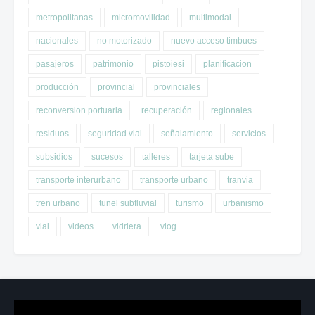
metropolitanas
micromovilidad
multimodal
nacionales
no motorizado
nuevo acceso timbues
pasajeros
patrimonio
pistoiesi
planificacion
producción
provincial
provinciales
reconversion portuaria
recuperación
regionales
residuos
seguridad vial
señalamiento
servicios
subsidios
sucesos
talleres
tarjeta sube
transporte interurbano
transporte urbano
tranvia
tren urbano
tunel subfluvial
turismo
urbanismo
vial
videos
vidriera
vlog