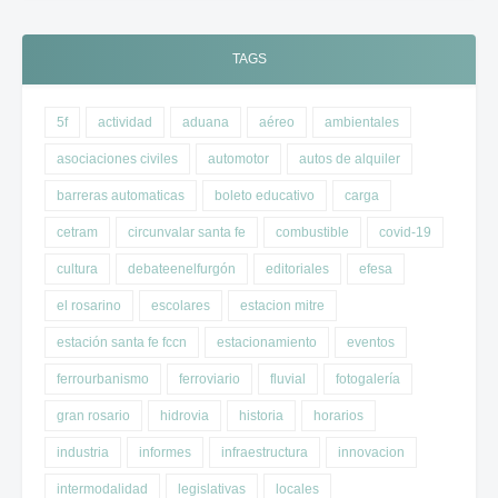
TAGS
5f
actividad
aduana
aéreo
ambientales
asociaciones civiles
automotor
autos de alquiler
barreras automaticas
boleto educativo
carga
cetram
circunvalar santa fe
combustible
covid-19
cultura
debateenelfurgón
editoriales
efesa
el rosarino
escolares
estacion mitre
estación santa fe fccn
estacionamiento
eventos
ferrourbanismo
ferroviario
fluvial
fotogalería
gran rosario
hidrovia
historia
horarios
industria
informes
infraestructura
innovacion
intermodalidad
legislativas
locales