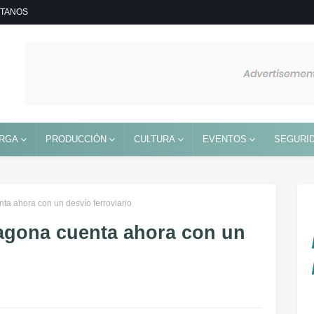
TANOS
RGA
PRODUCCIÓN
CULTURA
EVENTOS
SEGURID
ta ahora con un desvío ferroviario
agona cuenta ahora con un