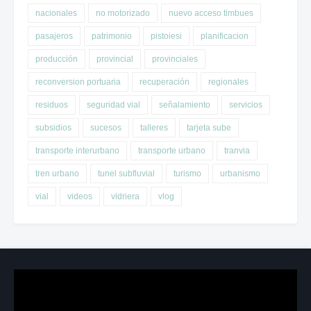
nacionales
no motorizado
nuevo acceso timbues
pasajeros
patrimonio
pistoiesi
planificacion
producción
provincial
provinciales
reconversion portuaria
recuperación
regionales
residuos
seguridad vial
señalamiento
servicios
subsidios
sucesos
talleres
tarjeta sube
transporte interurbano
transporte urbano
tranvia
tren urbano
tunel subfluvial
turismo
urbanismo
vial
videos
vidriera
vlog