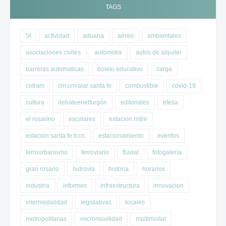
TAGS
5f
actividad
aduana
aéreo
ambientales
asociaciones civiles
automotor
autos de alquiler
barreras automaticas
boleto educativo
carga
cetram
circunvalar santa fe
combustible
covid-19
cultura
debateenelfurgón
editoriales
efesa
el rosarino
escolares
estacion mitre
estación santa fe fccn
estacionamiento
eventos
ferrourbanismo
ferroviario
fluvial
fotogalería
gran rosario
hidrovia
historia
horarios
industria
informes
infraestructura
innovacion
intermodalidad
legislativas
locales
metropolitanas
micromovilidad
multimodal