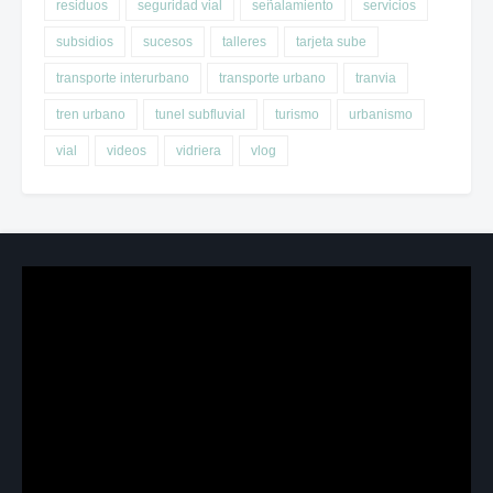
residuos
seguridad vial
señalamiento
servicios
subsidios
sucesos
talleres
tarjeta sube
transporte interurbano
transporte urbano
tranvia
tren urbano
tunel subfluvial
turismo
urbanismo
vial
videos
vidriera
vlog