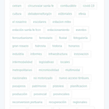
cetram
circunvalar santa fe
combustible
covid-19
cultura
debateenelfurgón
editoriales
efesa
el rosarino
escolares
estacion mitre
estación santa fe fccn
estacionamiento
eventos
ferrourbanismo
ferroviario
fluvial
fotogalería
gran rosario
hidrovia
historia
horarios
industria
informes
infraestructura
innovacion
intermodalidad
legislativas
locales
metropolitanas
micromovilidad
multimodal
nacionales
no motorizado
nuevo acceso timbues
pasajeros
patrimonio
pistoiesi
planificacion
producción
provincial
provinciales
reconversion portuaria
recuperación
regionales