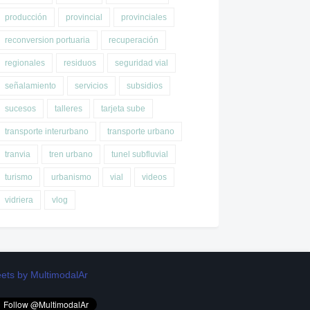
producción
provincial
provinciales
reconversion portuaria
recuperación
regionales
residuos
seguridad vial
señalamiento
servicios
subsidios
sucesos
talleres
tarjeta sube
transporte interurbano
transporte urbano
tranvia
tren urbano
tunel subfluvial
turismo
urbanismo
vial
videos
vidriera
vlog
ets by MultimodalAr