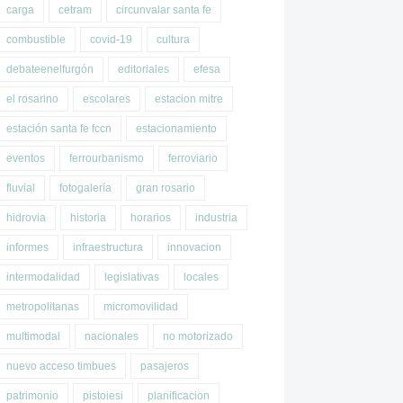
carga
cetram
circunvalar santa fe
combustible
covid-19
cultura
debateenelfurgón
editoriales
efesa
el rosarino
escolares
estacion mitre
estación santa fe fccn
estacionamiento
eventos
ferrourbanismo
ferroviario
fluvial
fotogalería
gran rosario
hidrovia
historia
horarios
industria
informes
infraestructura
innovacion
intermodalidad
legislativas
locales
metropolitanas
micromovilidad
multimodal
nacionales
no motorizado
nuevo acceso timbues
pasajeros
patrimonio
pistoiesi
planificacion