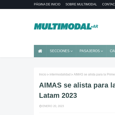
PÁGINA DE INICIO
SOBRE MULTIMODAL
CONTAC
SECCIONES
PASAJEROS
CA
Inicio
intermodalidad
AIMAS se alista para la Prim
AIMAS se alista para l
Latam 2023
ENERO 20, 2023