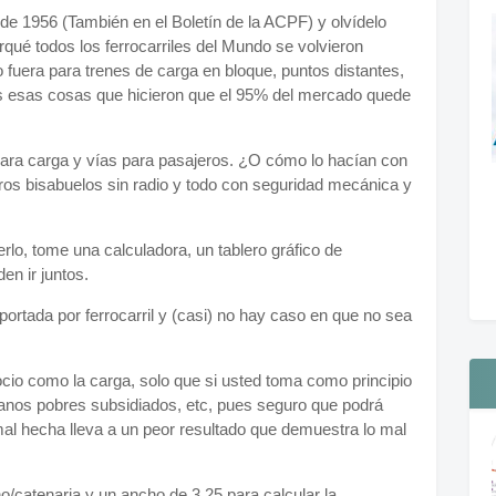
 de 1956 (También en el Boletín de la ACPF) y olvídelo
rqué todos los ferrocarriles del Mundo se volvieron
o fuera para trenes de carga en bloque, puntos distantes,
as esas cosas que hicieron que el 95% del mercado quede
para carga y vías para pasajeros. ¿O cómo lo hacían con
s bisabuelos sin radio y todo con seguridad mecánica y
eerlo, tome una calculadora, un tablero gráfico de
en ir juntos.
ortada por ferrocarril y (casi) no hay caso en que no sea
cio como la carga, solo que si usted toma como principio
danos pobres subsidiados, etc, pues seguro que podrá
al hecha lleva a un peor resultado que demuestra lo mal
cho/catenaria y un ancho de 3,25 para calcular la