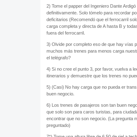
2) Tome el papper del Ingeniero Dante Ardigó
definitivamente. Solo tómelo para recordar po
deficitarios (Recomendó que el ferrocarril sol
carga completa y directa de A hasta B y tod
fuera del ferrocarril.
3) Olvide por completo eso de que hay vías 
muchos más trenes para menos carga nuestro
el telégrafo?
4) Si no cree el punto 3, por favor, vuelva a l
itinerarios y demuestre que los trenes no pued
5) (Casi) No hay carga que no pueda er transp
buen negocio.
6) Los trenes de pasajeros son tan buen nego
que solo son para caros turistas, para ciuda
encontrar que no son negocio. (La pregunta m
preguntado)
7*) Tome una altura libre de 6,50 de riel a te