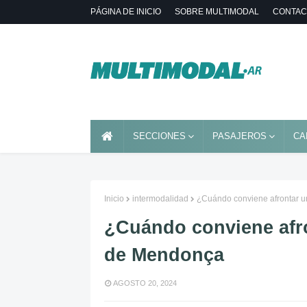
PÁGINA DE INICIO
SOBRE MULTIMODAL
CONTAC
SECCIONES
PASAJEROS
CA
Inicio
intermodalidad
¿Cuándo conviene afrontar 
¿Cuándo conviene afr
de Mendonça
AGOSTO 20, 2024