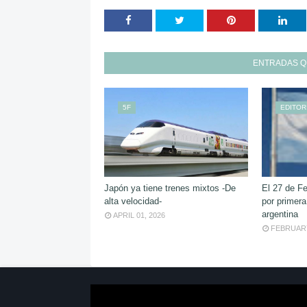
ENTRADAS Q
5F
EDITOR
Japón ya tiene trenes mixtos -De
El 27 de F
alta velocidad-
por primera
argentina
APRIL 01, 2026
FEBRUARY