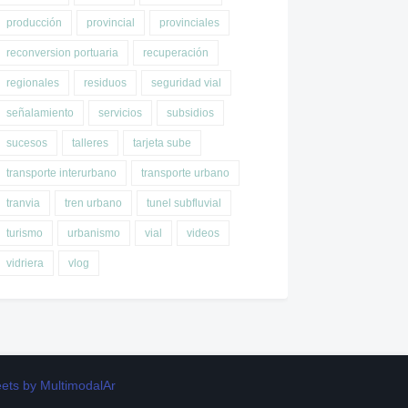
producción
provincial
provinciales
reconversion portuaria
recuperación
regionales
residuos
seguridad vial
señalamiento
servicios
subsidios
sucesos
talleres
tarjeta sube
transporte interurbano
transporte urbano
tranvia
tren urbano
tunel subfluvial
turismo
urbanismo
vial
videos
vidriera
vlog
ets by MultimodalAr