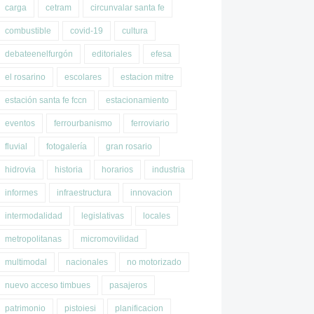
carga
cetram
circunvalar santa fe
combustible
covid-19
cultura
debateenelfurgón
editoriales
efesa
el rosarino
escolares
estacion mitre
estación santa fe fccn
estacionamiento
eventos
ferrourbanismo
ferroviario
fluvial
fotogalería
gran rosario
hidrovia
historia
horarios
industria
informes
infraestructura
innovacion
intermodalidad
legislativas
locales
metropolitanas
micromovilidad
multimodal
nacionales
no motorizado
nuevo acceso timbues
pasajeros
patrimonio
pistoiesi
planificacion