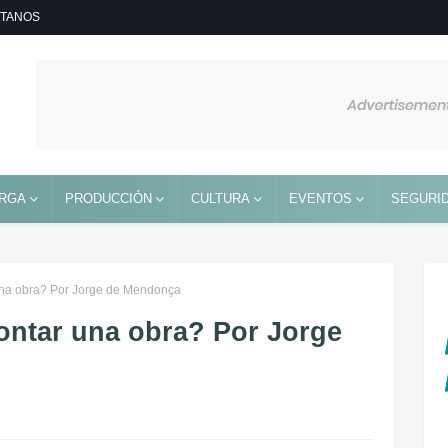
TANOS
RGA
PRODUCCIÓN
CULTURA
EVENTOS
SEGURID
una obra? Por Jorge de Mendonça
ontar una obra? Por Jorge